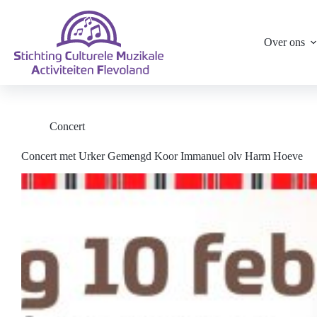
Ga
naar
de
Over ons
inhoud
Concert
Concert met Urker Gemengd Koor Immanuel olv Harm Hoeve