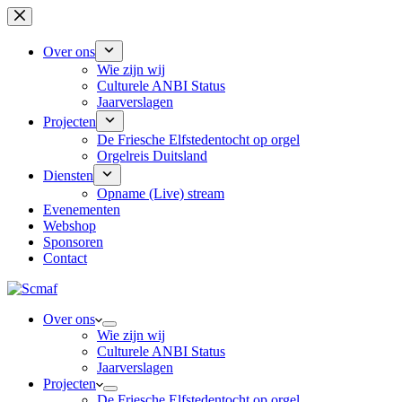
Ga
naar
de
Over ons
inhoud
Wie zijn wij
Culturele ANBI Status
Jaarverslagen
Projecten
De Friesche Elfstedentocht op orgel
Orgelreis Duitsland
Diensten
Opname (Live) stream
Evenementen
Webshop
Sponsoren
Contact
Over ons
Wie zijn wij
Culturele ANBI Status
Jaarverslagen
Projecten
De Friesche Elfstedentocht op orgel