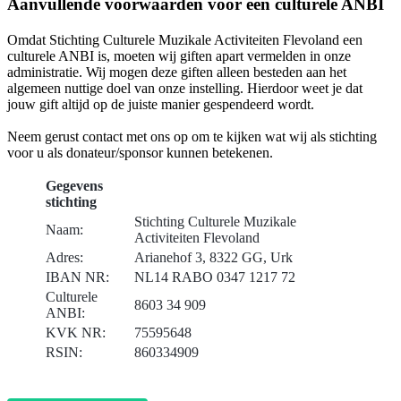
Aanvullende voorwaarden voor een culturele ANBI
Omdat Stichting Culturele Muzikale Activiteiten Flevoland een
culturele ANBI is, moeten wij giften apart vermelden in onze
administratie. Wij mogen deze giften alleen besteden aan het
algemeen nuttige doel van onze instelling. Hierdoor weet je dat
jouw gift altijd op de juiste manier gespendeerd wordt.
Neem gerust contact met ons op om te kijken wat wij als stichting
voor u als donateur/sponsor kunnen betekenen.
Gegevens
stichting
Stichting Culturele Muzikale
Naam:
Activiteiten Flevoland
Adres:
Arianehof 3, 8322 GG, Urk
IBAN NR:
NL14 RABO 0347 1217 72
Culturele
8603 34 909
ANBI:
KVK NR:
75595648
RSIN:
860334909