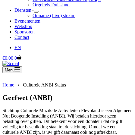
Orgelreis Duitsland
Diensten
Opname (Live) stream
Evenementen
Webshop
Sponsoren
Contact
EN
Winkelwagen
€
0,00
0
Menu
Home
›
Culturele ANBI Status
Geefwet (ANBI)
Stichting Culturele Muzikale Activiteiten Flevoland is een Algemeen
Nut Beogende Instelling (ANBI). Wij betalen hierdoor geen
belasting over giften. Dit betekent voor een donateur dat de gift
volledig ter beschikking staat tot de stichting. Omdat we een
culturele ANBI zijn, is uw gift daarnaast ook nog aftrekbaar.