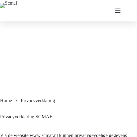
Ga
naar
de
inhoud
Home
›
Privacyverklaring
Privacyverklaring SCMAF
Via de website www.scmaf.nl kunnen privacygevoelige gegevens