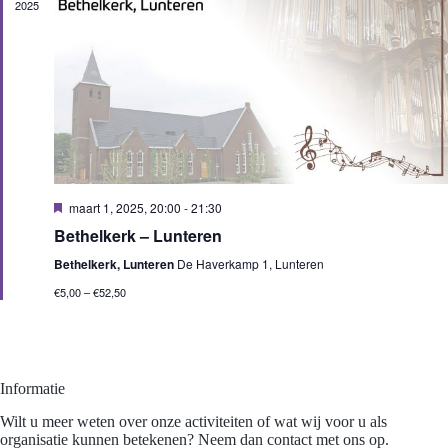
2025
t
t
e
e
w
r
n
e
e
Z
e
e
o
r
n
e
g
d
a
k
a
t
e
v
u
n
e
m
e
n
.
n
n
w
a
U
maart 1, 2025, 20:00
-
21:30
i
e
v
Bethelkerk – Lunteren
t
e
i
g
r
g
Bethelkerk, Lunteren
De Haverkamp 1, Lunteren
e
g
a
l
€5,00 – €52,50
e
t
i
v
i
c
e
e
h
n
t
n
a
Informatie
v
i
Wilt u meer weten over onze activiteiten of wat wij voor u als
g
organisatie kunnen betekenen? Neem dan contact met ons op.