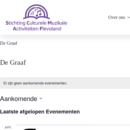
Ga
naar
de
Over ons
inhoud
De Graaf
De Graaf
Er zijn geen aankomende evenementen.
Aankomende
S
e
Laatste afgelopen Evenementen
l
e
c
APR
t