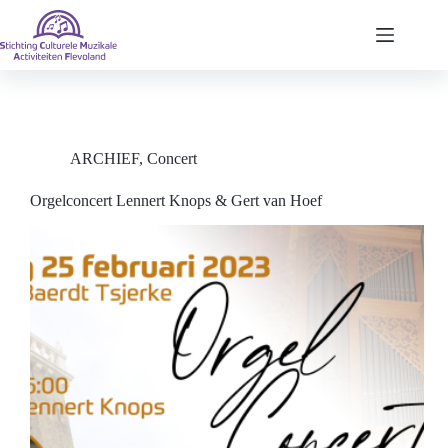
Ga
naar
de
inhoud
ARCHIEF
,
Concert
Orgelconcert Lennert Knops & Gert van Hoef