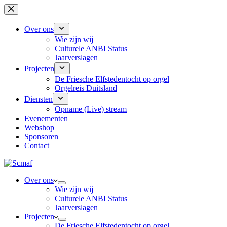
Ga
naar
de
Over ons
inhoud
Wie zijn wij
Culturele ANBI Status
Jaarverslagen
Projecten
De Friesche Elfstedentocht op orgel
Orgelreis Duitsland
Diensten
Opname (Live) stream
Evenementen
Webshop
Sponsoren
Contact
Over ons
Wie zijn wij
Culturele ANBI Status
Jaarverslagen
Projecten
De Friesche Elfstedentocht op orgel