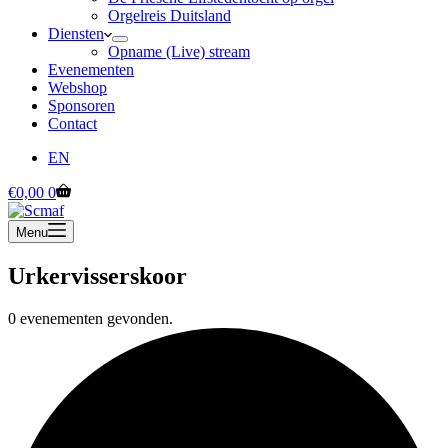
Orgelreis Duitsland
Diensten
Opname (Live) stream
Evenementen
Webshop
Sponsoren
Contact
EN
Winkelwagen
€
0,00
0
Menu
Urkervisserskoor
0 evenementen gevonden.