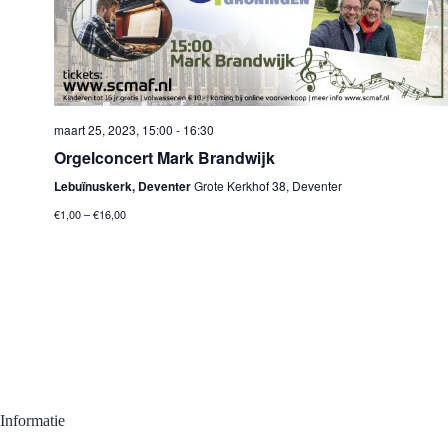
a
t
i
e
maart 25, 2023, 15:00
-
16:30
Orgelconcert Mark Brandwijk
Lebuïnuskerk, Deventer
Grote Kerkhof 38, Deventer
€1,00 – €16,00
Informatie